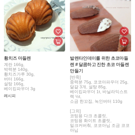
황치즈 마들렌
발렌타인데이를 위한 초코마들
렌 # 달콤하고 진한 초코 마들렌
계란 166g,
박력분 140g,
만들기
황치즈가루 30g,
[반죽]
버터 166g,
중력분 75g, 코코아파우더 25g,
설탕 166g,
달걀 3개, 설탕 85g,
베이킹파우더 3g
베이킹파우더 1t, 바닐라익스트
레시피
렉 ½t,
소금 한꼬집, 녹인버터 110g
​ [그외]
코팅용 다크 초콜릿,
코팅용 화이트 초콜릿,
밀크커버춰, 코코아닙 조금 코코
아닙