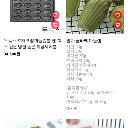
우녹스 조개모양 마들렌틀 팬 20
말차 글라쎄 마들렌
구 깊은 빵팬 높은 휘낭시에틀
계란 93g,
설탕 80g,
34,500원
박력분 65g,
콘스타치 10g,
베이킹파우더 4g,
말차가루 5g,
말차리큐르 9g,
버터 85g
[말차글라쎄]
슈가파우더 70g, 말차파우더
1.4g,
말차리큐르 5g, 물 14g
레시피