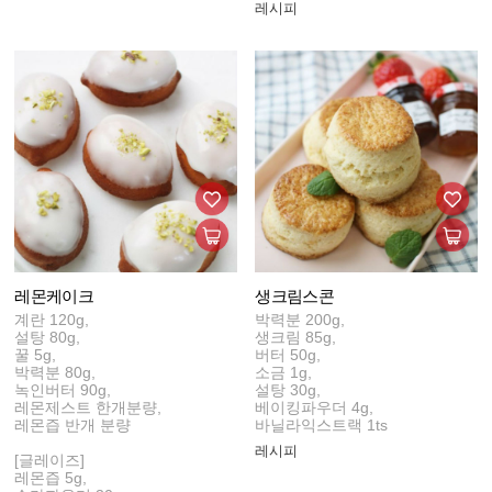
레시피
레몬케이크
생크림스콘
계란 120g,
박력분 200g,
설탕 80g,
생크림 85g,
꿀 5g,
버터 50g,
박력분 80g,
소금 1g,
녹인버터 90g,
설탕 30g,
레몬제스트 한개분량,
베이킹파우더 4g,
레몬즙 반개 분량
바닐라익스트랙 1ts
레시피
[글레이즈]
레몬즙 5g,