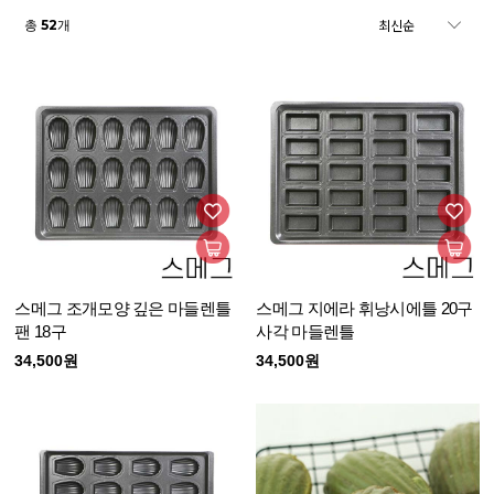
52
총
개
스메그 조개모양 깊은 마들렌틀
스메그 지에라 휘낭시에틀 20구
팬 18구
사각 마들렌틀
34,500원
34,500원