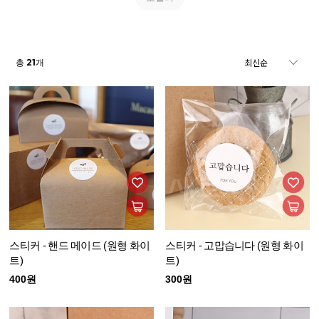
21
총
개
스티커 - 핸드 메이드 (원형 화이
스티커 - 고맙습니다 (원형 화이
트)
트)
400원
300원