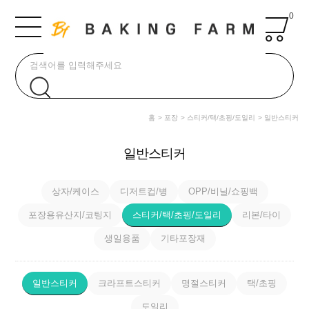
0
홈
포장
스티커/택/초핑/도일리
일반스티커
일반스티커
상자/케이스
디저트컵/병
OPP/비닐/쇼핑백
포장용유산지/코팅지
스티커/택/초핑/도일리
리본/타이
생일용품
기타포장재
일반스티커
크라프트스티커
명절스티커
택/초핑
도일리