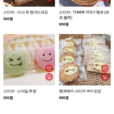
스티커 - 식사 꼭 챙겨드세요
스티커 - THANK YOU / 땡큐 (세
로 블랙)
300원
600원
스티커 - 스마일 투명
땡큐베어 스티커 쿠키포장
300원
990원