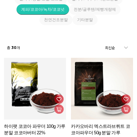
계피/코코아/녹차/코코넛
전분/글루텐/제빵개량제
천연건조분말
기타분말
30
총
개
하이팻 코코아 파우더 100g 가루
카카오바리 엑스트라브뤼트 코
분말 코코아버터 22%
코아파우더 50g 분말 가루