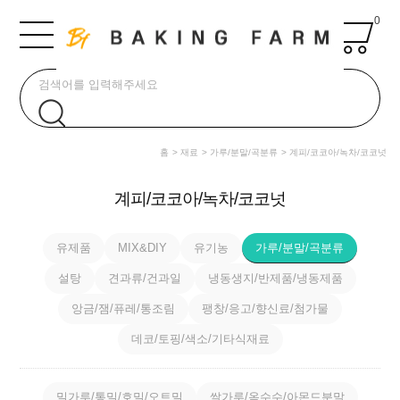
0
홈
재료
가루/분말/곡분류
계피/코코아/녹차/코코넛
계피/코코아/녹차/코코넛
유제품
MIX&DIY
유기농
가루/분말/곡분류
설탕
견과류/건과일
냉동생지/반제품/냉동제품
앙금/잼/퓨레/통조림
팽창/응고/향신료/첨가물
데코/토핑/색소/기타식재료
밀가루/통밀/호밀/오트밀
쌀가루/옥수수/아몬드분말