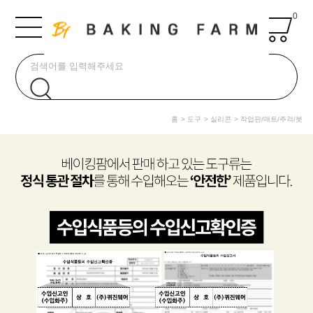
0
홈
도구
실리콘
작업판/매트/주걱/붓