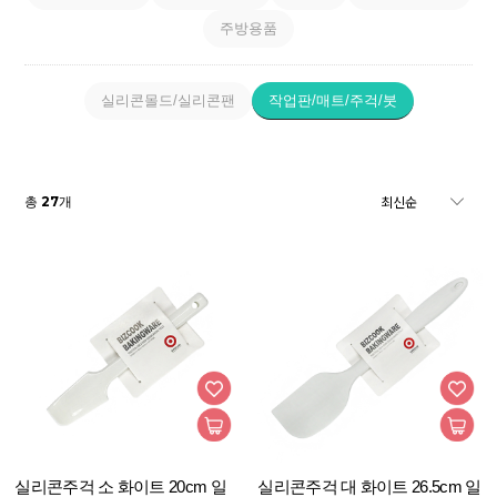
주방용품
실리콘몰드/실리콘팬
작업판/매트/주걱/붓
27
총
개
실리콘주걱 소 화이트 20cm 일
실리콘주걱 대 화이트 26.5cm 일