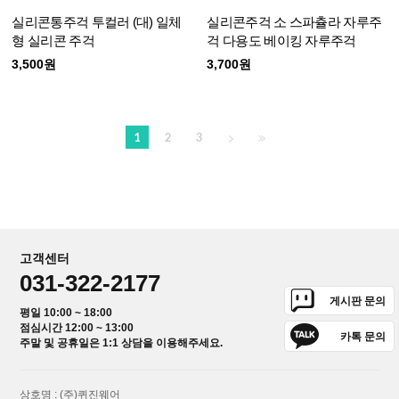
실리콘통주걱 투컬러 (대) 일체
실리콘주걱 소 스파츌라 자루주
형 실리콘 주걱
걱 다용도 베이킹 자루주걱
3,500원
3,700원
1
2
3
고객센터
031-322-2177
게시판 문의
평일 10:00 ~ 18:00
점심시간 12:00 ~ 13:00
카톡 문의
주말 및 공휴일은 1:1 상담을 이용해주세요.
상호명 : (주)퀴진웨어