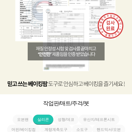
작업판/매트/주걱/붓
오븐팬
실리콘
성형/데코
유산지/테프론시트
머핀/베이킹컵
계량계측도구
소도구
핸드믹서/오븐