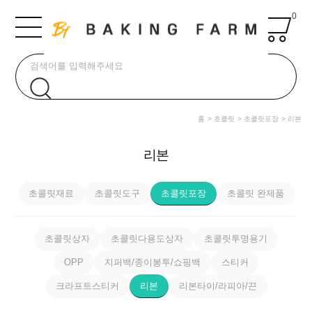
0
홈
초콜릿
초콜릿포장
리본
리본
초콜릿재료
초콜릿도구
초콜릿포장
초콜릿 완제품
초콜릿상자
초콜릿다용도상자
초콜릿투명용기
OPP
지퍼백/종이봉투/쇼핑백
스티커
크라프트스티커
리본
리본타이/라피아/끈