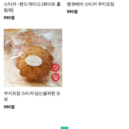
스티커 - 핸드 메이드 (화이트 흘
땡큐베어 스티커 쿠키포장
림체)
990원
990원
쿠키포장 스티커 당신을위한 포
유
990원