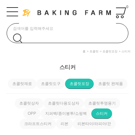
0
홈
초콜릿
초콜릿포장
스티커
스티커
초콜릿재료
초콜릿도구
초콜릿포장
초콜릿 완제품
초콜릿상자
초콜릿다용도상자
초콜릿투명용기
OPP
지퍼백/종이봉투/쇼핑백
스티커
크라프트스티커
리본
리본타이/라피아/끈