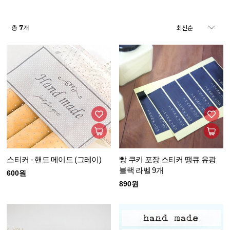
7
총
개
스티커 - 핸드 메이드 (그레이)
빵 쿠키 포장 스티커 땡큐 유광
블랙 라벨 9개
600원
890원