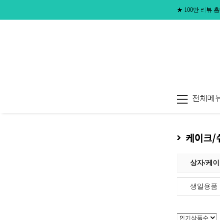
★
100만 리뷰
전체메
케이크/
상자/케
생일용품