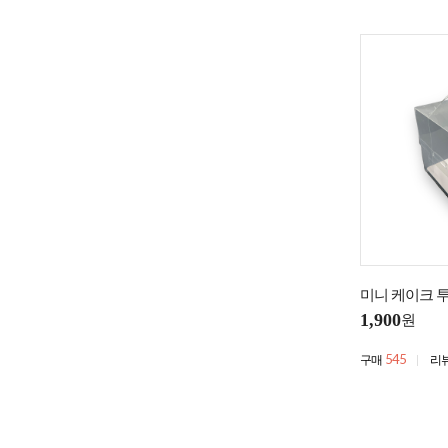
미니 케이크 투
1,900
원
545
구매
리