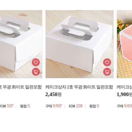
호 무광 화이트 밑판포함
케이크상자 2호 무광 화이트 밑판포함
케이크상
2,450
1,900
원
507
0
9,907
258
0
9,45
리뷰
평점
구매
리뷰
평점
구매