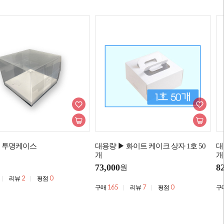
구 투명케이스
대용량 ▶ 화이트 케이크 상자 1호 50
대
개
개
73,000
8
원
2
0
리뷰
평점
165
7
0
구매
리뷰
평점
구