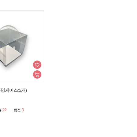
명케이스(5개)
29
0
뷰
평점