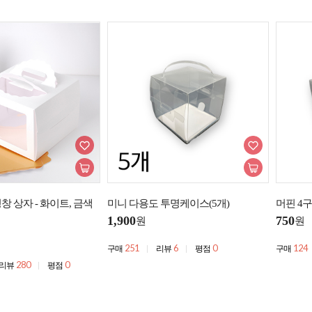
창 상자 - 화이트, 금색
미니 다용도 투명케이스(5개)
머핀 4
1,900
750
원
원
251
6
0
124
구매
리뷰
평점
구매
280
0
리뷰
평점