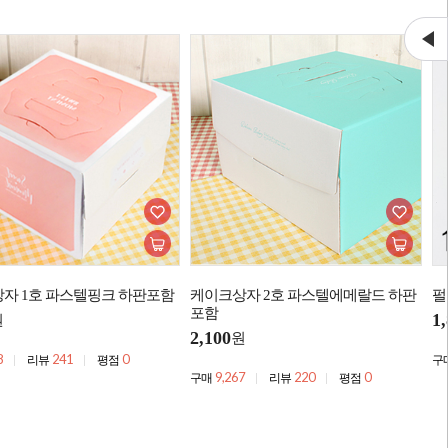
자 1호 파스텔핑크 하판포함
케이크상자 2호 파스텔에메랄드 하판
펄
포함
1
원
2,100
원
8
241
0
리뷰
평점
구
9,267
220
0
구매
리뷰
평점