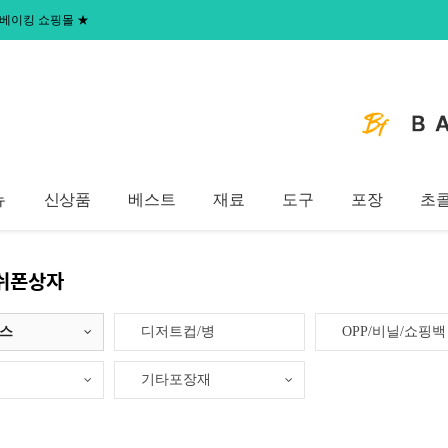
 홈베이킹 쇼핑몰
★
뉴
신상품
베스트
재료
도구
포장
초
쉬폰상자
이스
디저트컵/병
OPP/비닐/쇼핑백
기타포장재