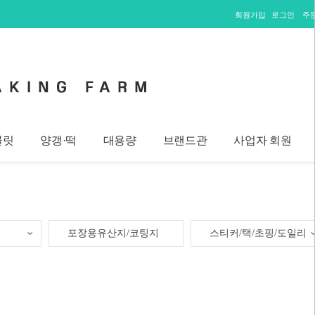
회원가입
로그인
주
콜릿
양갱·떡
대용량
브랜드관
사업자 회원
포장용유산지/코팅지
스티커/택/초핑/도일리