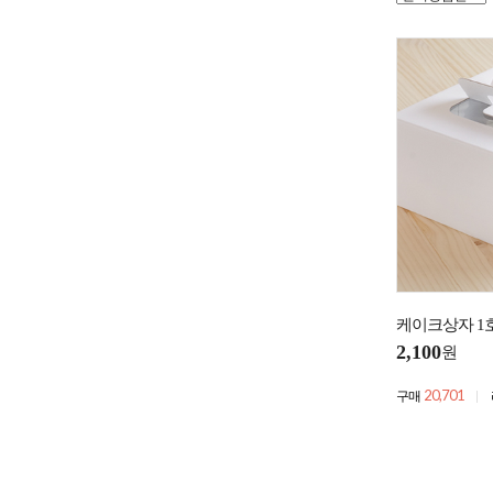
케이크상자 1
2,100
원
20,701
구매