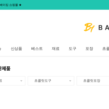
 홈베이킹 쇼핑몰
★
뉴
신상품
베스트
재료
도구
포장
초
완제품
료
초콜릿도구
초콜릿포장