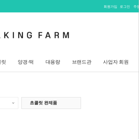
회원가입
로그인
주
콜릿
양갱·떡
대용량
브랜드관
사업자 회원
초콜릿 완제품