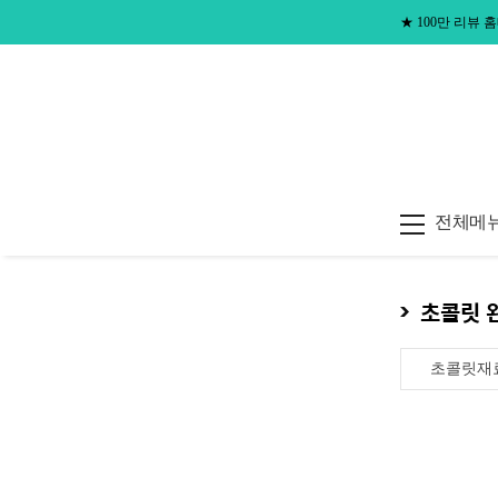
★
100만 리뷰
전체메
초콜릿 
초콜릿재