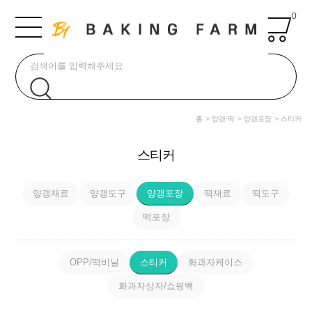
0
홈
양갱·떡
양갱포장
스티커
스티커
양갱재료
양갱도구
양갱포장
떡재료
떡도구
떡포장
OPP/떡비닐
스티커
화과자케이스
화과자상자/쇼핑백