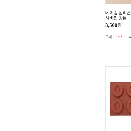
베이킹 실리콘
사바린 빵틀
3,500
원
4,270
구매