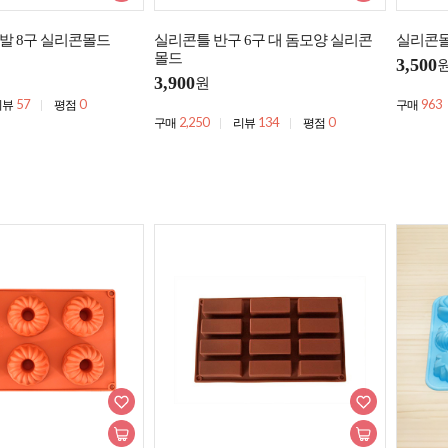
발 8구 실리콘몰드
실리콘틀 반구 6구 대 돔모양 실리콘
실리콘몰
몰드
3,500
3,900
원
57
0
963
리뷰
평점
구매
2,250
134
0
구매
리뷰
평점