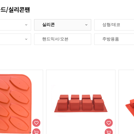
드/실리콘팬
실리콘
성형/데코
핸드믹서/오븐
주방용품