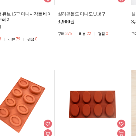
 큐브 15구 미니사각틀 베이
실리콘몰드 미니도넛18구
실
트레이
3,900
3
원
원
375
22
0
구매
리뷰
평점
구
3
79
0
리뷰
평점