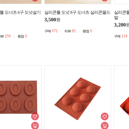
틀 도너츠 6구 도넛설기
실리콘틀 도넛 8구 도너츠 실리콘몰드
실리콘틀
발
3,500
원
3,200
971
81
0
구매
리뷰
평점
259
0
114
리뷰
평점
구매