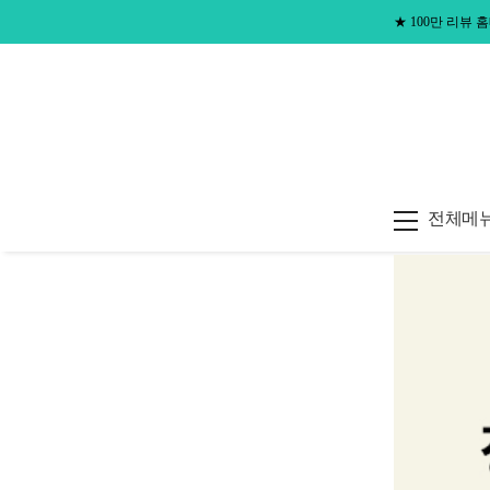
★
100만 리뷰
전체메