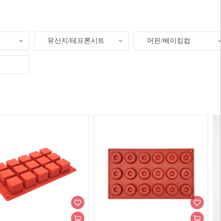
유산지/테프론시트
머핀/베이킹컵