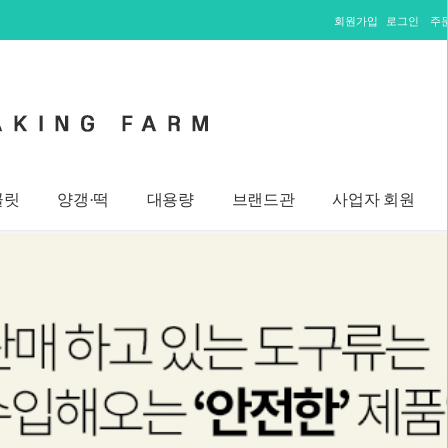
회원가입
로그인
주
콜릿
양갱·떡
대용량
브랜드관
사업자 회원