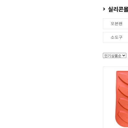
실리콘몰
오븐팬
소도구