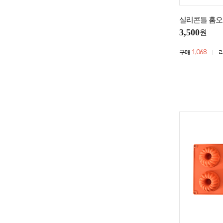
실리콘틀 홈오
3,500
원
1,068
구매