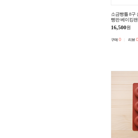
소금빵틀 8구 
빵판 베이킹팬
16,500
원
0
0
구매
리뷰