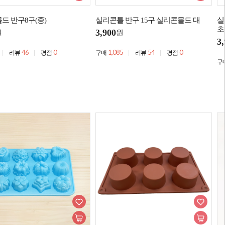
드 반구8구(중)
실리콘틀 반구 15구 실리콘몰드 대
실
초
3,900
원
원
3
46
0
1,085
54
0
리뷰
평점
구매
리뷰
평점
구