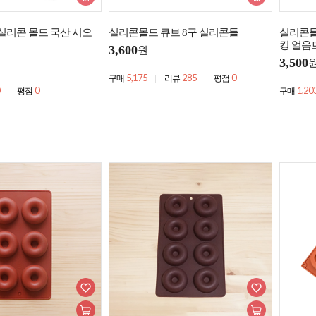
실리콘 몰드 국산 시오
실리콘몰드 큐브 8구 실리콘틀
실리콘틀
킹 얼음
3,600
원
3,500
5,175
285
0
구매
리뷰
평점
0
1,20
평점
구매