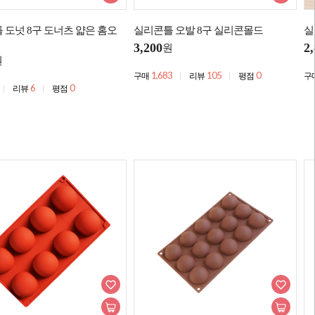
 도넛 8구 도너츠 얇은 홈오
실리콘틀 오발 8구 실리콘몰드
실
3,200
2
원
원
1,683
105
0
구매
리뷰
평점
구
6
0
리뷰
평점