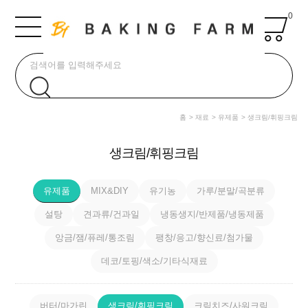
0
홈
재료
유제품
생크림/휘핑크림
생크림/휘핑크림
유제품
MIX&DIY
유기농
가루/분말/곡분류
설탕
견과류/건과일
냉동생지/반제품/냉동제품
앙금/잼/퓨레/통조림
팽창/응고/향신료/첨가물
데코/토핑/색소/기타식재료
버터/마가린
생크림/휘핑크림
크림치즈/사워크림