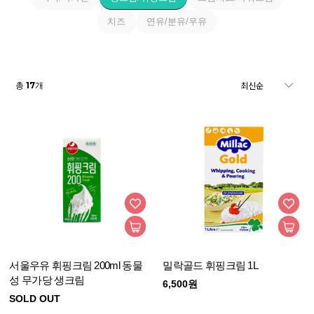
치즈
연유/분유/우유
17
총
개
서울우유 휘핑크림 200ml 동물
밀락골드 휘핑크림 1L
성 무가당 생크림
6,500원
SOLD OUT