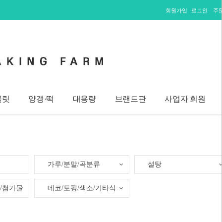
회원가입
로그인
주
콜릿
양갱·떡
대용량
브랜드관
사업자 회원
가루/분말/곡분류
설탕
/첨가물
데코/토핑/색소/기타식재료