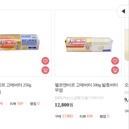
르 고메버터 250g
엘르앤비르 고메버터 500g 발효버터
오
무염
원
[M
[MD's Pick] 소금빵 만들기 딱이야 !
9
96
569
0
리뷰
평점
12,800
원
구
17,880
696
0
구매
리뷰
평점