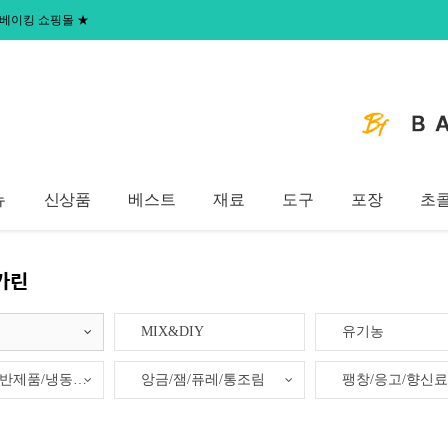
 홈베이킹 쇼핑몰
★
뉴
신상품
베스트
재료
도구
포장
초
가린
MIX&DIY
유기농
냉동생지/반제품/냉동제품
앙금/잼/퓨레/통조림
팽창/응고/향신료