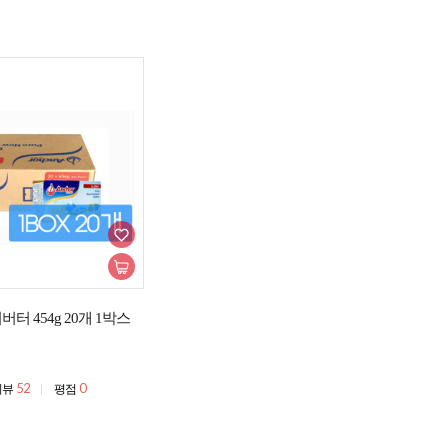
터 454g 20개 1박스
52
0
리뷰
평점