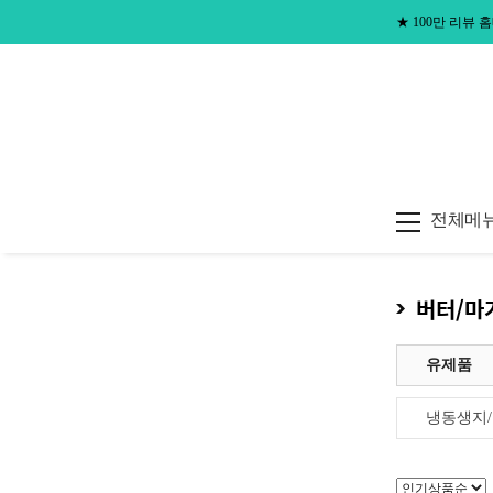
★
100만 리뷰
전체메
버터/마
유제품