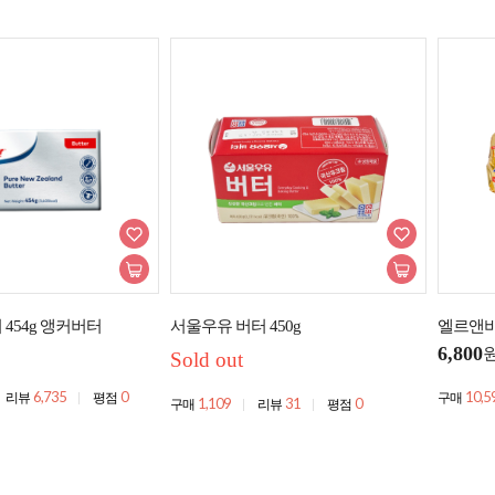
 454g 앵커버터
서울우유 버터 450g
엘르앤비
6,800
Sold out
6,735
0
10,5
리뷰
평점
구매
1,109
31
0
구매
리뷰
평점