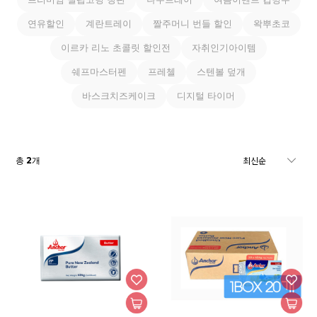
연유할인
계란트레이
짤주머니 번들 할인
왁뿌초코
이르카 리노 초콜릿 할인전
자취인기아이템
쉐프마스터펜
프레첼
스텐볼 덮개
바스크치즈케이크
디지털 타이머
2
총
개