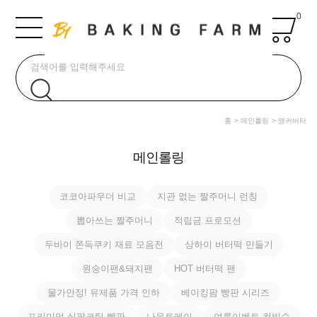
0
홈
메인롤링
앵커버터
메인롤링
코코아파우더 비교
지관 없는 짤주머니 런칭
뽑아쓰는 짤주머니
적립금 프로모션
두바이 쫀득쿠키 재료 모음전
상하이 버터떡 만들기
원숭이팬&돼지팬
HOT 버터떡 팬
물가안정! 유제품 가격 인하
베이킹팜 빵판 시리즈
프리미엄 실팝코팅 빵판
나무트레이
여름이벤트 컵빙수