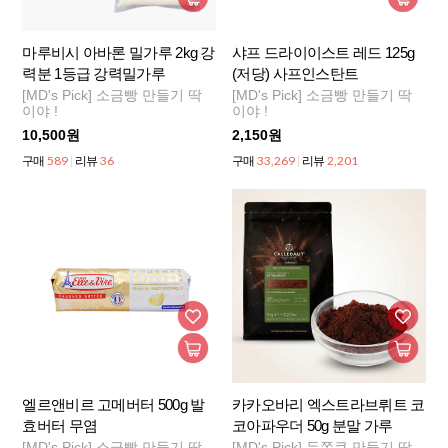
마루비시 아바론 밀가루 2kg 강
샤프 드라이이스트 레드 125g
력분 1등급 강력밀가루
(저당) 사프인스탄트
[MD's Pick] 소금빵 만들기 딱
[MD's Pick] 소금빵 만들기 딱
이야 !
이야 !
10,500원
2,150원
589
36
33,269
2,201
구매
리뷰
구매
리뷰
엘르앤비르 고메버터 500g 발
카카오바리 엑스트라브뤼트 코
효버터 무염
코아파우더 50g 분말 가루
[MD's Pick] 소금빵 만들기 딱
[MD's Pick] 두쫀쿠 만들기 딱