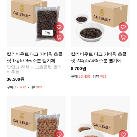
칼리바우트 다크 커버춰 초콜
칼리바우트 다크 커버춰 초콜
릿 1kg 57.9% 소분 벨기에
릿 200g 57.9% 소분 벨기에
맛있고 진한 다크초콜릿 깔리
8,700원
바우트
23,458
983
구매
리뷰
36,500원
12,432
803
구매
리뷰