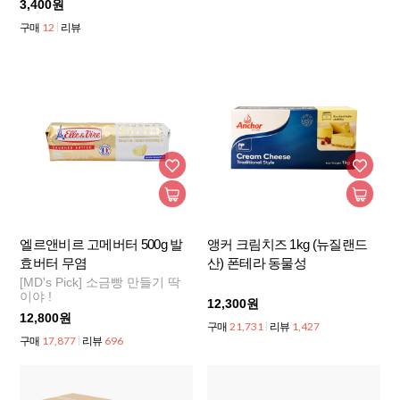
3,400원
12
구매
리뷰
엘르앤비르 고메버터 500g 발
앵커 크림치즈 1kg (뉴질랜드
효버터 무염
산) 폰테라 동물성
[MD's Pick] 소금빵 만들기 딱
이야 !
12,300원
12,800원
21,731
1,427
구매
리뷰
17,877
696
구매
리뷰