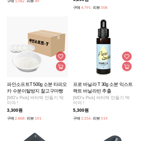
1,062
49
구매
리뷰
4,791
308
구매
리뷰
파인소프트T 500g 소분 타피오
프로 바닐라 T 30g 소분 익스트
카 수분이탈방지 찰고구마빵
랙트 바닐라빈 추출
[MD's Pick] 버터떡 만들기 딱
[MD's Pick] 버터떡 만들기 딱
이야 !
이야 !
3,300원
5,300원
2,888
101
5,356
319
구매
리뷰
구매
리뷰