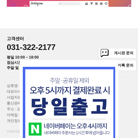
고객센터
031-322-2177
게시판 문의
평일 10:00 ~ 18:00
점심시간 12:00 ~ 13:00
카톡 문의
주말 및 공휴일은 1:1 상담을 이용해주세요.
상호명 : (주)퀴진웨어
대표이사 : 장덕수,신정아
사업자등록번호 : 110-86-17855
[사업자번호확인]
통신판매업신고번호 : 2017-경기포천-0347호
주소 : 경기도 포천시 호국로 1153-18
이메일 :
bakingfarmcafe@naver.com
개인정보취급책임자 : 신정아
copyright⒞astore all right reserved