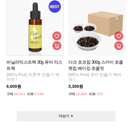
바닐라익스트랙 30g 퓨어 익스
다크 초코칩 300g 스카이 초콜
트렉
렛칩 베이킹 초콜릿
[MD's Pick] 두쫀쿠 만들기 딱
[MD's Pick] 쿠키 만들기 딱이
이야 !
야 !
6,600원
3,300원
50,311
3,543
12,605
753
구매
리뷰
구매
리뷰
더보기 ▼