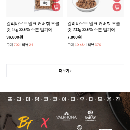
칼리바우트 밀크 커버춰 초콜
칼리바우트 밀크 커버춰 초콜
릿 1kg 33.6% 소분 벨기에
릿 200g 33.6% 소분 벨기에
36,800원
7,800원
702
24
10,684
370
구매
리뷰
구매
리뷰
더보기