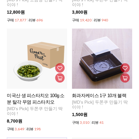
이야 !
이야 !
12,800원
3,800원
17,877
696
19,420
940
구매
리뷰
구매
리뷰
미국산 생 피스타치오 100g 소
화과자케이스 1구 10개 블랙
분 탈각 무염 피스타치오
[MD's Pick] 두쫀쿠 만들기 딱
이야 !
[MD's Pick] 두쫀쿠 만들기 딱
이야 !
1,500원
8,700원
3,010
41
구매
리뷰
3,649
198
구매
리뷰