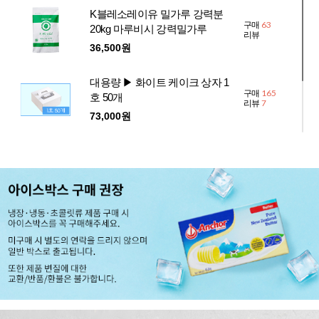
K블레소레이유 밀가루 강력분
63
구매
20kg 마루비시 강력밀가루
리뷰
36,500원
대용량 ▶ 화이트 케이크 상자 1
165
구매
호 50개
7
리뷰
73,000원
대용량 ▶ 케이크 받침 케익판
311
구매
하판 밑판 화이트 1호 50개
12
리뷰
21,000원