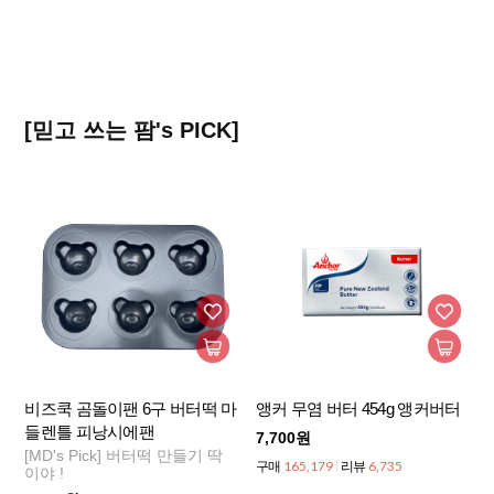
[믿고 쓰는 팜's PICK]
비즈쿡 곰돌이팬 6구 버터떡 마
앵커 무염 버터 454g 앵커버터
들렌틀 피낭시에팬
7,700원
[MD's Pick] 버터떡 만들기 딱
165,179
6,735
구매
리뷰
이야 !