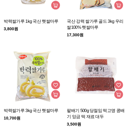
박력쌀가루 1kg 국산 햇쌀마루
국산 강력 쌀가루 골드 3kg 우리
쌀100% 햇쌀마루
3,800원
17,300원
박력쌀가루 3kg 국산 햇쌀마루
팥배기 500g 당절임 떡고명 콩배
기 앙금 떡 재료 대두
10,700원
3,500원