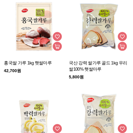
홍국쌀 가루 1kg 햇쌀마루
국산 강력 쌀가루 골드 1kg 우리
쌀100% 햇쌀마루
42,700원
5,800원