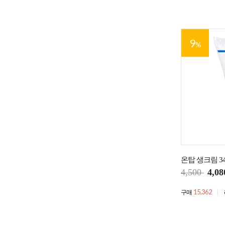
9
%
온탑 생크림 3
4,500
4,08
15,362
구매