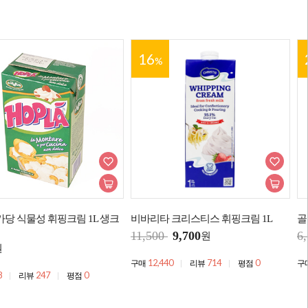
16
%
가당 식물성 휘핑크림 1L 생크
비바리타 크리스티스 휘핑크림 1L
골
11,500
9,700
6
원
원
12,440
714
0
구매
리뷰
평점
구
8
247
0
리뷰
평점