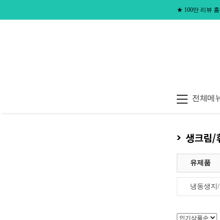
★
100만 리뷰
전체메
생크림/
유제품