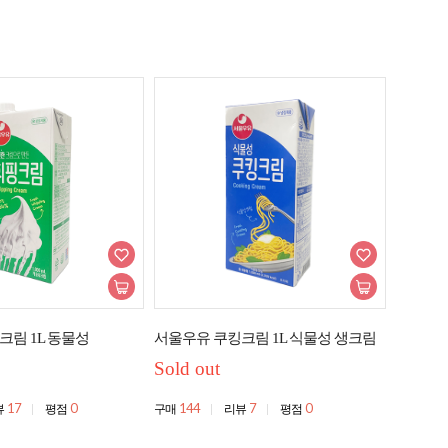
크림 1L 동물성
서울우유 쿠킹크림 1L 식물성 생크림
Sold out
17
0
144
7
0
뷰
평점
구매
리뷰
평점