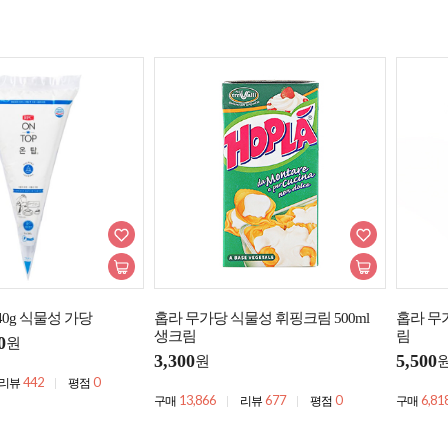
40g 식물성 가당
홉라 무가당 식물성 휘핑크림 500ml
홉라 무
생크림
림
0
원
3,300
5,500
원
442
0
리뷰
평점
13,866
677
0
6,81
구매
리뷰
평점
구매