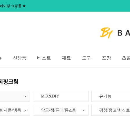
 홈베이킹 쇼핑몰
★
뉴
신상품
베스트
재료
도구
포장
초
휘핑크림
MIX&DIY
유기농
냉동생지/반제품/냉동제품
앙금/잼/퓨레/통조림
팽창/응고/향신료