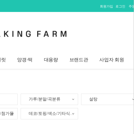
회원가입
로그인
주
콜릿
양갱·떡
대용량
브랜드관
사업자 회원
가루/분말/곡분류
설탕
/첨가물
데코/토핑/색소/기타식재료