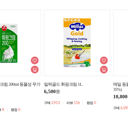
림 200ml 동물성 무가
밀락골드 휘핑크림 1L
매일 동
35%)
6,500
원
10,800
2,913
116
0
구매
리뷰
평점
6,18
구매
8
0
뷰
평점