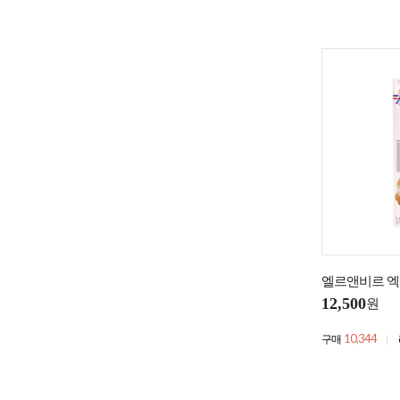
엘르앤비르 엑
12,500
원
10,344
구매