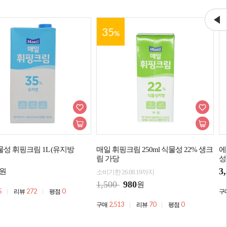
35
%
물성 휘핑크림 1L (유지방
매일 휘핑크림 250ml 식물성 22% 생크
에
림 가당
성
3
원
소비기한 26.08.19까지
1,500
980
원
5
272
0
리뷰
평점
구
2,513
70
0
구매
리뷰
평점