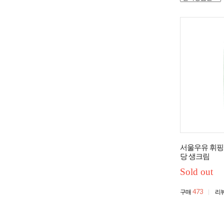
서울우유 휘핑크
당 생크림
Sold out
473
구매
리