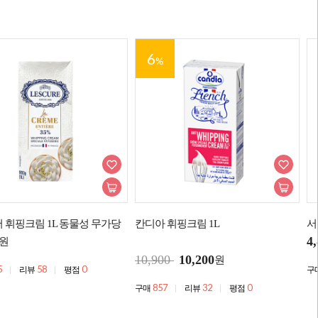
6
%
 휘핑크림 1L 동물성 무가당
칸디아 휘핑크림 1L
서
4
원
10,900
10,200
원
5
58
0
리뷰
평점
구
857
32
0
구매
리뷰
평점