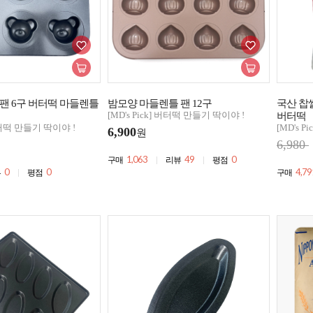
팬 6구 버터떡 마들렌틀
밤모양 마들렌틀 팬 12구
국산 찹쌀
[MD's Pick] 버터떡 만들기 딱이야 !
버터떡
 버터떡 만들기 딱이야 !
[MD's 
6,900
원
6,980
1,063
49
0
구매
리뷰
평점
0
0
4,79
뷰
평점
구매