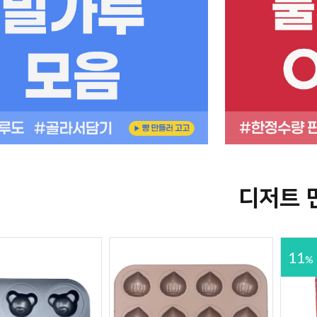
디저트 
11
%