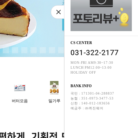
CS CENTER
031-322-2177
4
5
6
7
8
9
10
MON-FRI AM9:30~17:30
LUNCH PM12:00~13:00
HOLIDAY OFF
BANK INFO
국민 : 171301-04-288837
농협 : 351-0973-3477-53
버터모음
밀가루
깍지모음
빵팬모음
신한 : 140-012-183656
예금주 : ㈜퀴진웨어
편하게, 기획전 모음