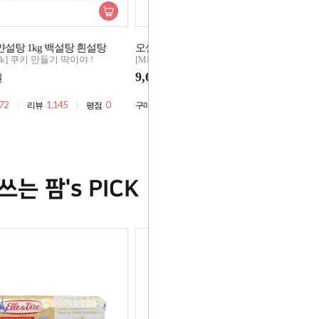
얀설탕 1kg 백설탕 흰설탕
오셀카 버터 500g 무염버터
Pick] 쿠키 만들기 딱이야 !
[MD's Pick] 쿠키 만들기 딱이야 !
9,600
원
원
72
1,145
0
3,060
115
0
리뷰
평점
구매
리뷰
평점
쓰는 팜's PICK