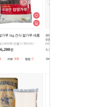
가루 1kg 건식 쌀가루 새롬
파인소프트T 500g 소분 타피오카 수분
프
이탈방지 찰고구마빵
닐
Pick] 버터떡 만들기 딱이야 !
[MD's Pick] 버터떡 만들기 딱이야 !
[M
6,200
4,500
3,300
5
원
원
1
308
0
2,889
101
0
리뷰
평점
구매
리뷰
평점
구