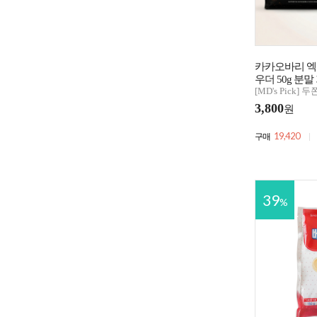
카카오바리 
우더 50g 분말
[MD's Pick]
3,800
원
19,420
구매
39
%