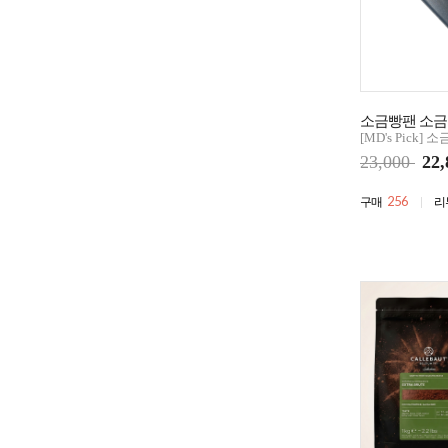
소금빵팬 소금
[MD's Pick]
23,000
22,
256
구매
리