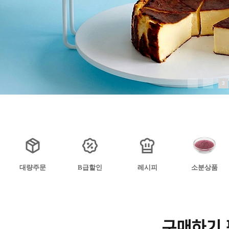
1
2
3
대량주문
B급할인
레시피
소분상품
구매하기 