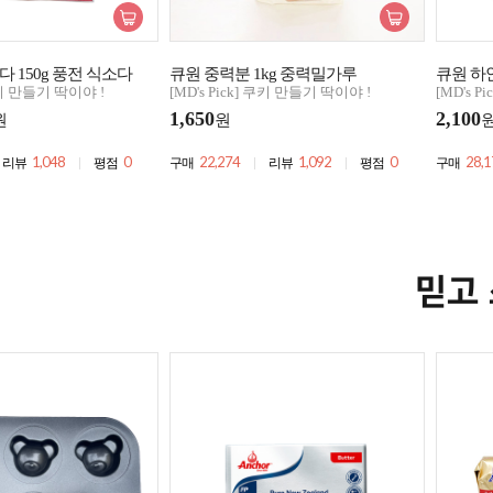
 150g 풍전 식소다
큐원 중력분 1kg 중력밀가루
큐원 하
 쿠키 만들기 딱이야 !
[MD's Pick] 쿠키 만들기 딱이야 !
[MD's 
1,650
2,100
원
원
1,048
0
22,274
1,092
0
28,1
리뷰
평점
구매
리뷰
평점
구매
믿고 