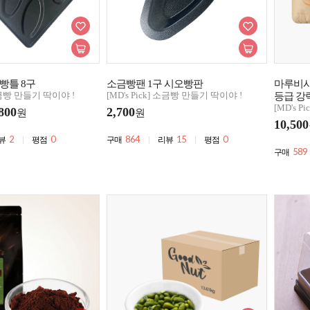
빵틀 8구
소금빵팬 1구 시오빵판
마루비시 
 소금빵 만들기 딱이야 !
[MD's Pick] 소금빵 만들기 딱이야 !
등급 강
[MD's 
800
2,700
원
원
10,500
2
0
864
15
0
뷰
평점
구매
리뷰
평점
589
구매