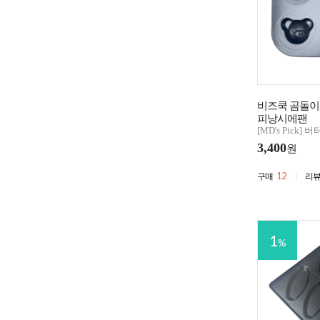
비즈쿡 곰돌이
피낭시에팬
[MD's Pick]
3,400
원
12
구매
리
1
%