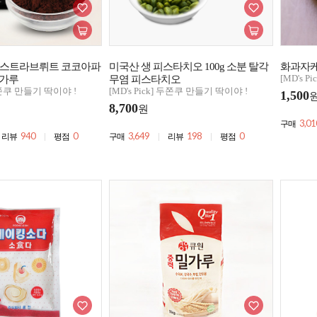
엑스트라브뤼트 코코아파
미국산 생 피스타치오 100g 소분 탈각
화과자케
[MD's 
 가루
무염 피스타치오
 두쫀쿠 만들기 딱이야 !
[MD's Pick] 두쫀쿠 만들기 딱이야 !
1,500
8,700
원
3,01
구매
940
0
3,649
198
0
리뷰
평점
구매
리뷰
평점