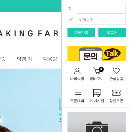
회원가입
로그인
주
ID
PW
회원가입
로그인
콜릿
양갱·떡
대용량
브랜드관
사업자 회원
0
나의쇼핑
장바구니
관심상품
주문내역
1:1게시판
할인쿠폰