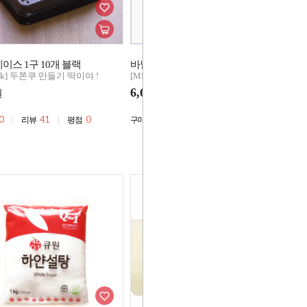
이스 1구 10개 블랙
바닐라익스트랙 30g 퓨어 익스트렉
다
Pick] 두쫀쿠 만들기 딱이야 !
[MD's Pick] 두쫀쿠 만들기 딱이야 !
이
[M
6,600
원
원
3
0
41
0
50,311
3,543
0
리뷰
평점
구매
리뷰
평점
구