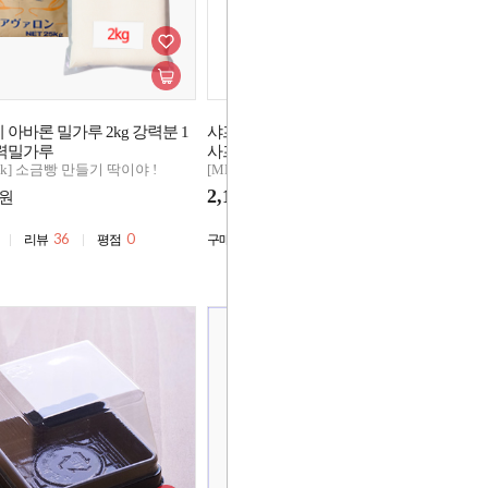
아바론 밀가루 2kg 강력분 1
샤프 드라이이스트 레드 125g (저당)
엘
력밀가루
사프인스탄트
무
Pick] 소금빵 만들기 딱이야 !
[MD's Pick] 소금빵 만들기 딱이야 !
[M
2,150
1
원
원
36
0
33,271
2,201
0
리뷰
평점
구매
리뷰
평점
구