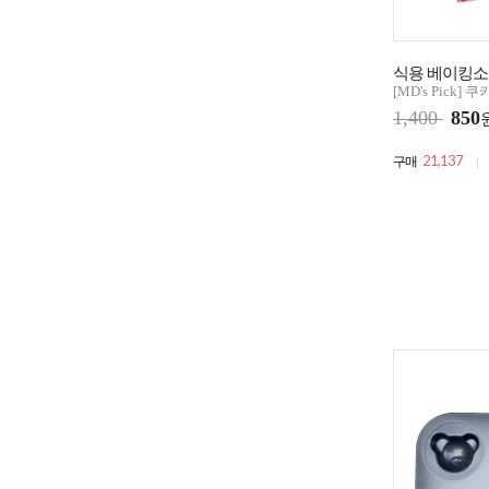
식용 베이킹소다
[MD's Pick]
1,400
850
21,137
구매