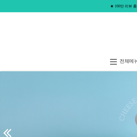
★
100만 리뷰
전체메
