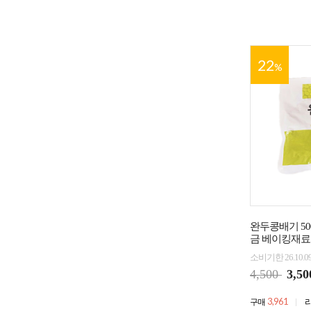
22
%
완두콩배기 50
금 베이킹재료
소비기한 26.10.
4,500
3,50
3,961
구매