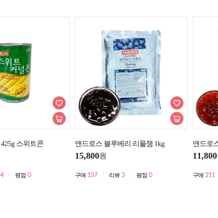
425g 스위트콘
앤드로스 블루베리 리플잼 1kg
앤드로스 
15,800
11,800
원
4
0
157
3
0
211
평점
구매
리뷰
평점
구매