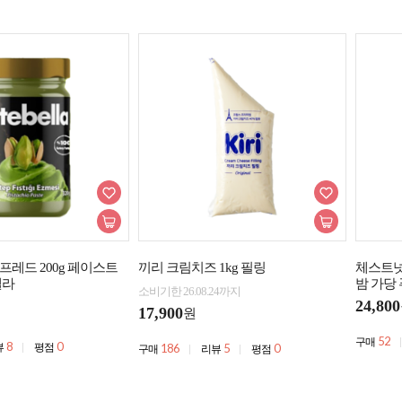
레드 200g 페이스트
끼리 크림치즈 1kg 필링
체스트넛
벨라
밤 가당
소비기한 26.08.24까지
24,800
17,900
원
52
구매
8
0
뷰
평점
186
5
0
구매
리뷰
평점