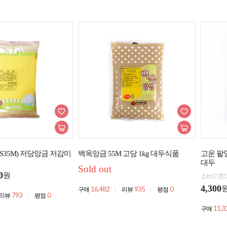
(S35M) 저당앙금 저감미
백옥앙금 55M 고당 1kg 대두식품
고운 팥앙
대두
Sold out
0
원
소비기한 2
4,300
16,482
935
0
구매
리뷰
평점
793
0
리뷰
평점
11,3
구매