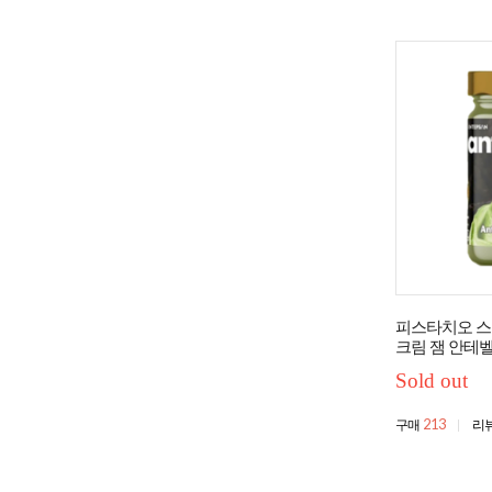
피스타치오 스프
크림 잼 안테
Sold out
213
구매
리