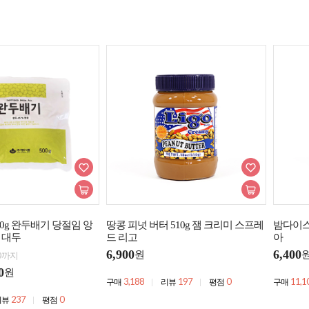
0g 완두배기 당절임 앙
땅콩 피넛 버터 510g 잼 크리미 스프레
밤다이스
 대두
드 리고
아
6,900
6,400
원
09까지
0
원
3,188
197
0
11,1
구매
리뷰
평점
구매
237
0
리뷰
평점