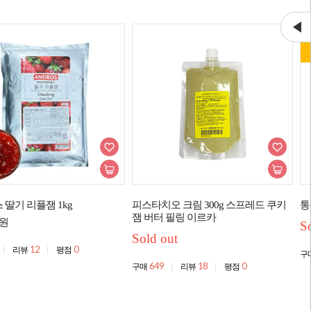
딸기 리플잼 1kg
피스타치오 크림 300g 스프레드 쿠키
통
잼 버터 필링 이르카
원
S
Sold out
12
0
리뷰
평점
구
649
18
0
구매
리뷰
평점