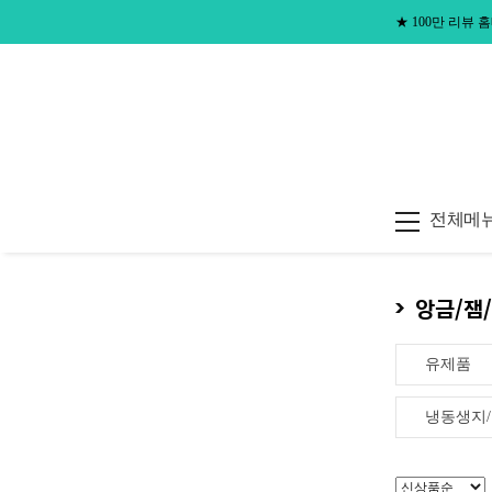
★
100만 리뷰
전체메
앙금/잼
유제품