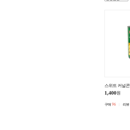
스위트 커널콘 
1,400
원
96
구매
리뷰