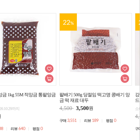
22
%
금 1kg 55M 적앙금 통팥앙금
팥배기 500g 당절임 떡고명 콩배기 앙
강
금 떡 재료 대두
드
4,500
3,500
원
6.10.29까지
소비
4
원
3,551
189
0
구매
리뷰
평점
38
640
0
리뷰
평점
구