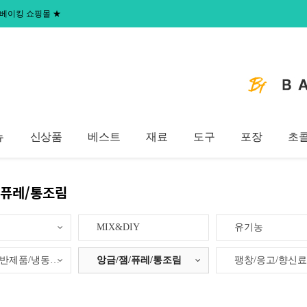
 홈베이킹 쇼핑몰
★
뉴
신상품
베스트
재료
도구
포장
초
/퓨레/통조림
MIX&DIY
유기농
냉동생지/반제품/냉동제품
앙금/잼/퓨레/통조림
팽창/응고/향신료