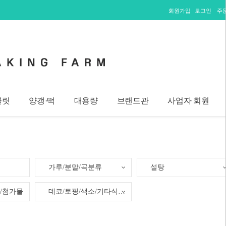
회원가입
로그인
주
콜릿
양갱·떡
대용량
브랜드관
사업자 회원
가루/분말/곡분류
설탕
/첨가물
데코/토핑/색소/기타식재료