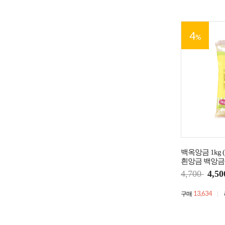
4
%
백옥앙금 1kg 
흰앙금 백앙금
4,700
4,50
13,634
구매