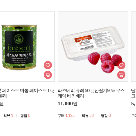
 페이스트 마롱 페이스트 1kg
라즈베리 퓨레 500g 산딸기90% 무스
딸
 퓨레
케익 베리베리
크
11,000
5
원
원
1
0
1,125
58
0
리뷰
평점
구매
리뷰
평점
구