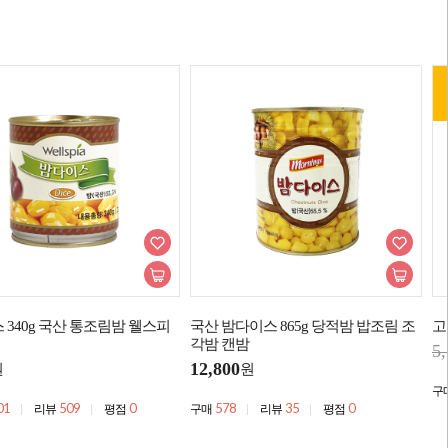
 340g 국산 통조림밤 웰스피
국산 밤다이스 865g 당적밤 밥조림 조
고
각밤 캔밤
5
12,800
원
원
구
01
509
0
578
35
0
리뷰
평점
구매
리뷰
평점