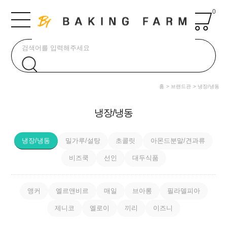
0
홈
브랜드관
냉장/냉동
냉장/냉동
냉장/냉동
밀가루/설탕
초콜릿
아몬드분말/견과류
비즈쿡
선인
대두식품
앵커
엘르앤비르
매일
브아롱
필라델피아
제니코
엘로이
끼리
이즈니