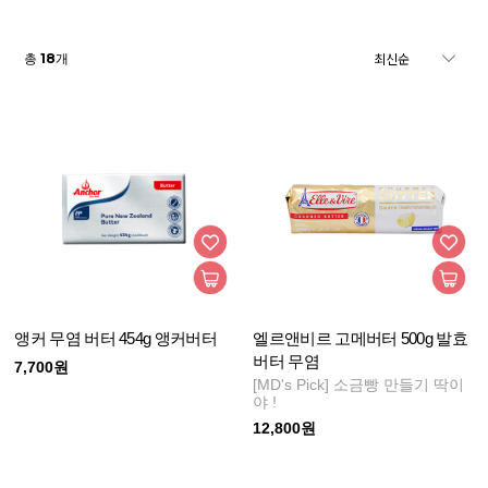
18
총
개
앵커 무염 버터 454g 앵커버터
엘르앤비르 고메버터 500g 발효
버터 무염
7,700원
[MD's Pick] 소금빵 만들기 딱이
야 !
12,800원