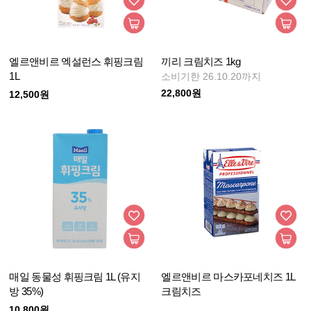
엘르앤비르 엑설런스 휘핑크림
끼리 크림치즈 1kg
1L
소비기한 26.10.20까지
22,800원
12,500원
매일 동물성 휘핑크림 1L (유지
엘르앤비르 마스카포네치즈 1L
방 35%)
크림치즈
10,800원