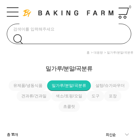
0
홈
대용량
밀가루/분말/곡분류
밀가루/분말/곡분류
유제품/냉동식품
밀가루/분말/곡분류
설탕/슈가파우더
견과류/건과일
색소/토핑/오일
도구
포장
초콜릿
11
총
개