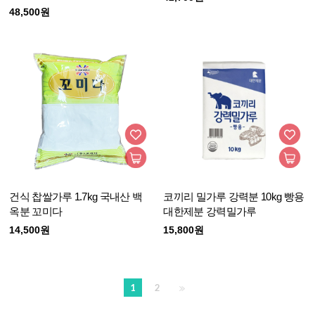
48,500원
건식 찹쌀가루 1.7kg 국내산 백
코끼리 밀가루 강력분 10kg 빵용
옥분 꼬미다
대한제분 강력밀가루
14,500원
15,800원
1
2