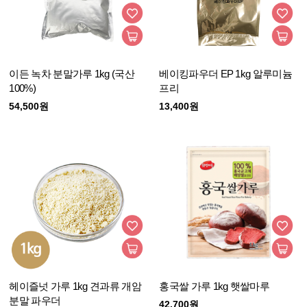
이든 녹차 분말가루 1kg (국산
베이킹파우더 EP 1kg 알루미늄
100%)
프리
54,500원
13,400원
헤이즐넛 가루 1kg 견과류 개암
홍국쌀 가루 1kg 햇쌀마루
분말 파우더
42,700원