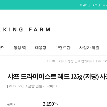
회원가입
로그인
주
콜릿
양갱·떡
대용량
브랜드관
사업자 회원
HOME
>
재료
>
팽창·응고·첨가재료
> 샤프 드
샤프 드라이이스트 레드 125g (저당)
[MD's Pick] 소금빵 만들기 딱이야 !
2,150
원
판매가