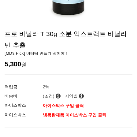
프로 바닐라 T 30g 소분 익스트랙트 바닐라
빈 추출
[MD's Pick] 버터떡 만들기 딱이야 !
5,300
원
적립금
2%
배송비
(조건)
지역별
아이스박스
아이스박스 구입 클릭
아이스박스
냉동완제품 아이스박스 구입 클릭