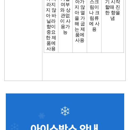
아가
스크
기 시작
라지
여부
지 않
림이
할때 진
지 않
와 상
아 열
나 크
한 향을
아 바
관없
을 가
림류
냄
닐라
이 사
해 굽
에 사
향이
용가
는 제
용
중요
능
품에
한 제
사용
품에
사용