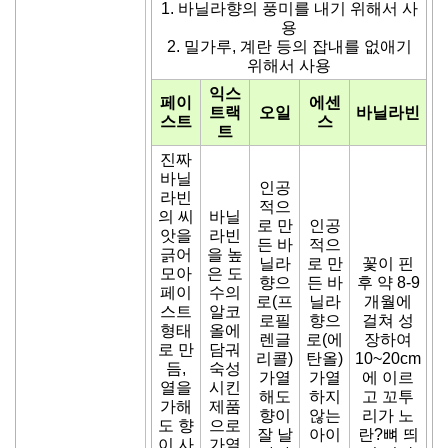
1. 바닐라향의 풍미를 내기 위해서 사
용
2. 밀가루, 계란 등의 잡내를 없애기
위해서 사용
익스
페이
에센
트랙
오일
바닐라빈
스트
스
트
진짜
바닐
인공
라빈
적으
의 씨
바닐
로 만
인공
앗을
라빈
든 바
적으
긁어
을 높
닐라
로 만
꽃이 핀
모아
은 도
향으
든 바
후 약 8-9
페이
수의
로(프
닐라
개월에
스트
알코
로필
향으
걸쳐 성
형태
올에
렌글
로(에
장하여
로 만
담궈
리콜)
탄올)
10~20cm
듬,
숙성
가열
가열
에 이르
열을
시킨
해도
하지
고 꼬투
가해
제품
향이
않는
리가 노
도 향
으로
잘 날
아이
란?뼈 띄
이 사
가열