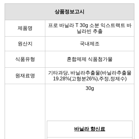
상품정보고시
프로 바닐라 T 30g 소분 익스트랙트 바
제품명
닐라빈 추출
원산지
국내제조
식품유형
혼합제제 식품첨가물
기타과당, 바닐라추출물(바닐라추출물
원재료명
19.28%(고형분26%),주정,정제수)
30g
바닐라 향신료