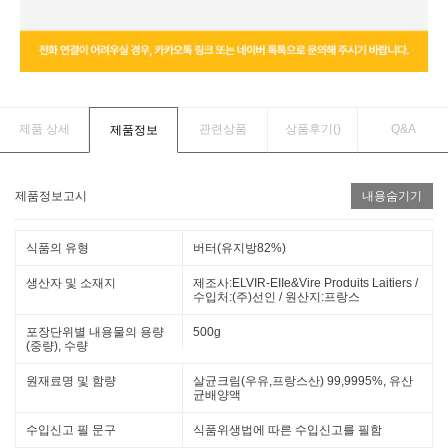
제품 상세
관련상품
상품후기(
)
Q&A
제품정보
제품정보고시
내용숨기기
식품의 유형
버터(유지방82%)
생산자 및 소재지
제조사:ELVIR-EIIe&Vire Produits Laitiers /
수입처:(주)선인 / 원산지:프랑스
포장단위별 내용물의 용량
500g
(중량), 수량
원재료명 및 함량
살균크림(우유,프랑스산) 99,9995%, 유산
균배양액
수입신고 필 문구
식품위생법에 따른 수입신고를 필함