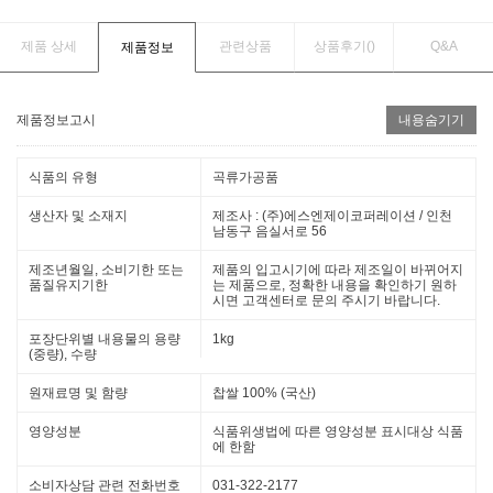
제품 상세
관련상품
상품후기(
)
Q&A
제품정보
제품정보고시
내용숨기기
식품의 유형
곡류가공품
생산자 및 소재지
제조사 : (주)에스엔제이코퍼레이션 / 인천
남동구 음실서로 56
제조년월일, 소비기한 또는
제품의 입고시기에 따라 제조일이 바뀌어지
품질유지기한
는 제품으로, 정확한 내용을 확인하기 원하
시면 고객센터로 문의 주시기 바랍니다.
포장단위별 내용물의 용량
1kg
(중량), 수량
원재료명 및 함량
찹쌀 100% (국산)
영양성분
식품위생법에 따른 영양성분 표시대상 식품
에 한함
소비자상담 관련 전화번호
031-322-2177