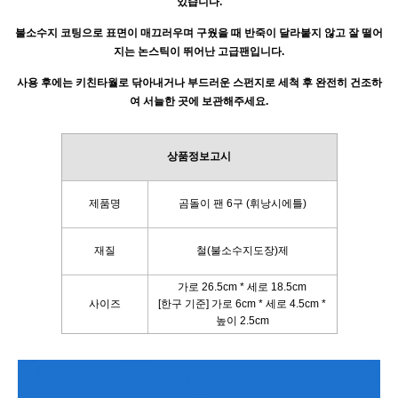
있습니다.
불소수지 코팅으로 표면이 매끄러우며 구웠을 때 반죽이 달라붙지 않고 잘 떨어
지는 논스틱이 뛰어난 고급팬입니다.
사용 후에는 키친타월로 닦아내거나 부드러운 스펀지로 세척 후 완전히 건조하
여 서늘한 곳에 보관해주세요.
상품정보고시
제품명
곰돌이 팬 6구 (휘낭시에틀)
재질
철(불소수지도장)제
가로 26.5cm * 세로 18.5cm
사이즈
[한구 기준] 가로 6cm * 세로 4.5cm *
높이 2.5cm