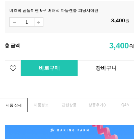
비즈쿡 곰돌이팬 6구 버터떡 마들렌틀 피낭시에팬
3,400
원
3,400
총 금액
원
바로구매
장바구니
제품정보
관련상품
상품후기(
)
Q&A
제품 상세