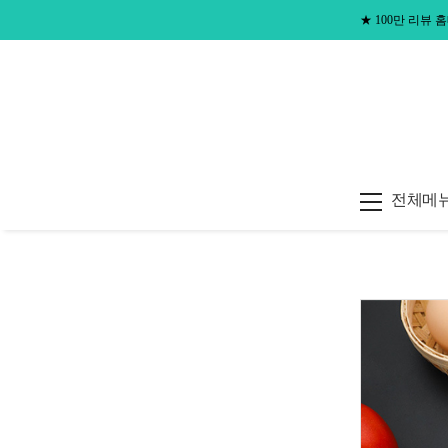
★
100만 리뷰
전체메