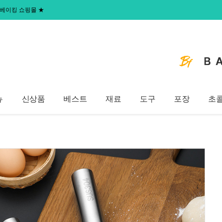
 홈베이킹 쇼핑몰
★
뉴
신상품
베스트
재료
도구
포장
초