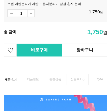
스텐 계란분리기 계란 노른자분리기 달걀 흰자 분리
1,750
원
1,750
총 금액
원
바로구매
장바구니
제품정보
관련상품
상품후기(
)
Q&A
제품 상세