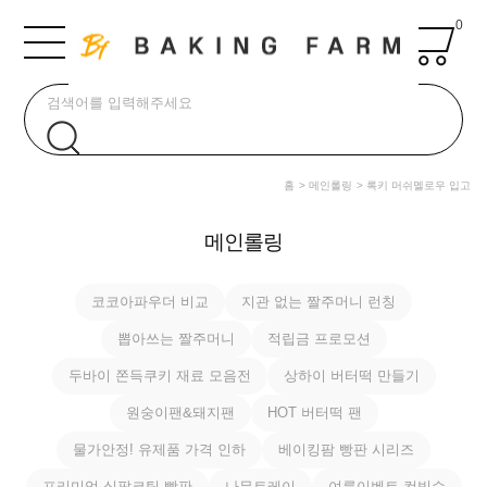
0
홈
메인롤링
록키 머쉬멜로우 입고
메인롤링
코코아파우더 비교
지관 없는 짤주머니 런칭
뽑아쓰는 짤주머니
적립금 프로모션
두바이 쫀득쿠키 재료 모음전
상하이 버터떡 만들기
원숭이팬&돼지팬
HOT 버터떡 팬
물가안정! 유제품 가격 인하
베이킹팜 빵판 시리즈
프리미엄 실팝코팅 빵판
나무트레이
여름이벤트 컵빙수