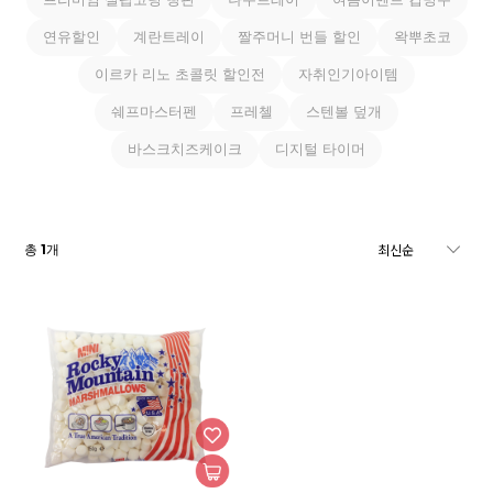
연유할인
계란트레이
짤주머니 번들 할인
왁뿌초코
이르카 리노 초콜릿 할인전
자취인기아이템
쉐프마스터펜
프레첼
스텐볼 덮개
바스크치즈케이크
디지털 타이머
1
총
개